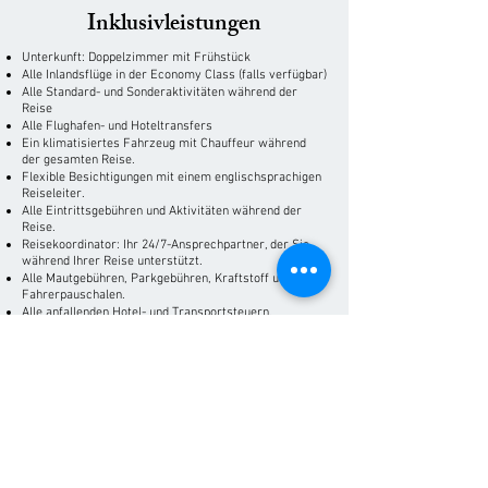
​Inklusivleistungen
Unterkunft: Doppelzimmer mit Frühstück
Alle Inlandsflüge in der Economy Class (falls verfügbar)
Alle Standard- und Sonderaktivitäten während der
Reise
Alle Flughafen- und Hoteltransfers
Ein klimatisiertes Fahrzeug mit Chauffeur während
der gesamten Reise.
Flexible Besichtigungen mit einem englischsprachigen
Reiseleiter.
Alle Eintrittsgebühren und Aktivitäten während der
Reise.
Reisekoordinator: Ihr 24/7-Ansprechpartner, der Sie
während Ihrer Reise unterstützt.
Alle Mautgebühren, Parkgebühren, Kraftstoff und
Fahrerpauschalen.
Alle anfallenden Hotel- und Transportsteuern.
Ausschlüsse
Flüge außerhalb des Reiseplans.
Mahlzeiten außerhalb der im Paket enthaltenen