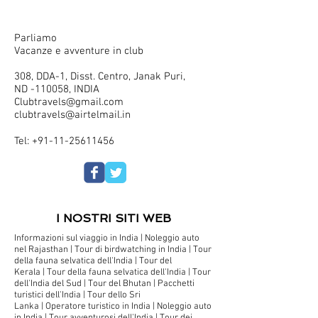
Parliamo
Vacanze e avventure in club
308, DDA-1, Disst. Centro, Janak Puri,
ND -110058, INDIA
Clubtravels@gmail.com
clubtravels@airtelmail.in
Tel:
+91-11-25611456
I NOSTRI SITI WEB
Informazioni sul viaggio in India
|
Noleggio auto
nel Rajasthan |
Tour di birdwatching in India
|
Tour
della fauna selvatica dell'India
|
Tour del
Kerala
|
Tour della fauna selvatica dell'India |
Tour
dell'India del Sud |
Tour del Bhutan |
Pacchetti
turistici dell'India
|
Tour dello Sri
Lanka
|
Operatore turistico in India |
Noleggio auto