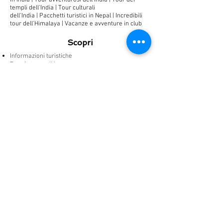
in India |
Tour avventurosi dell'India |
Tour dei
templi dell'India
|
Tour culturali
dell'India
|
Pacchetti turistici in Nepal
|
Incredibili
tour dell'Himalaya
|
Vacanze e avventure in club
Scopri
Informazioni turistiche
Tour in treno di lusso
Matrimoni reali
Rann Utsav
Periodo migliore per visitare
Forti e palazzi
Fiera e Festival
Fauna selvatica nel Rajasthan
Pacchetti turistici
Tour del patrimonio del Rajasthan
Tour delle avventure del Rajasthan
Il meglio del tour dell'India settentrionale
Tour classico del Rajasthan
Tour del Rajasthan selvaggio e storico
Il meglio del tour del Ladakh
Tour di pellegrinaggio nel Rajasthan
Domande frequenti
Tour speciale