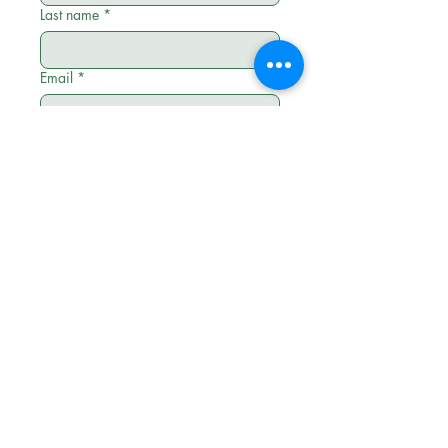
Last name
*
Email
*
Phone
*
Tour Name
*
Submit
Questo tour è disponibile tutto l'anno.
Inclusioni
Sistemazione: Camera doppia con colazione
Tutti i voli interni in classe economica (se presenti)
Tutte le attività standard e speciali durante il viaggio