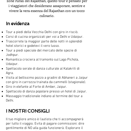
zone rurali del Rajasthan, questo tour è pensato per
i viaggiatori che desiderano assaporare, sentire e
vivere la vera essenza del Rajasthan con un tocco
culinario.
​In evidenza
Tour a piedi della Vecchia Delhi con giro in risciò.
Corsi di cucina organizzati per voi a Delhi e Udaipur.
Trascorrete la maggior parte delle notti in splendidi
hotel storici e godetevi il vero lusso.
Tour a piedi speciale del mercato delle spezie di
Jodhpur.
Romantica crociera al tramonto sul Lago Pichola,
Udaipur.
Spettacolo serale di danza culturale al Kalakriti di
Agra.
Visita al bellissimo pozzo a gradini di Abhaneri a Jaipur
con giro in carrozza trainata da cammelli (stagionale).
Giro in elefante al Forte di Amber, Jaipur.
Spettacolo di danza popolare presso un hotel di Jaipur.
Massaggio tradizionale indiano al termine del tour a
Delhi.
I NOSTRI CONSIGLI
Il tuo migliore amico è l'autista che ti accompagnerà
per tutto il viaggio. Evita di pagare commissioni: dire
gentilmente di NO alla guida funzionerà. Esplorare il