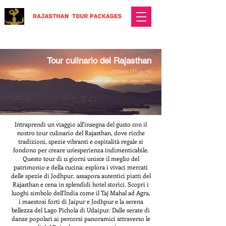
Tour culinario del Rajasthan
(10 notti / 11 giorni)
​Destinazioni: Delhi - Agra - Jaipur - Barli - Jodhpur - Udaipur
Intraprendi un viaggio all'insegna del gusto con il
nostro tour culinario del Rajasthan, dove ricche
tradizioni, spezie vibranti e ospitalità regale si
fondono per creare un'esperienza indimenticabile.
Questo tour di 11 giorni unisce il meglio del
patrimonio e della cucina: esplora i vivaci mercati
delle spezie di Jodhpur, assapora autentici piatti del
Rajasthan e cena in splendidi hotel storici. Scopri i
luoghi simbolo dell'India come il Taj Mahal ad Agra,
i maestosi forti di Jaipur e Jodhpur e la serena
bellezza del Lago Pichola di Udaipur. Dalle serate di
danze popolari ai percorsi panoramici attraverso le