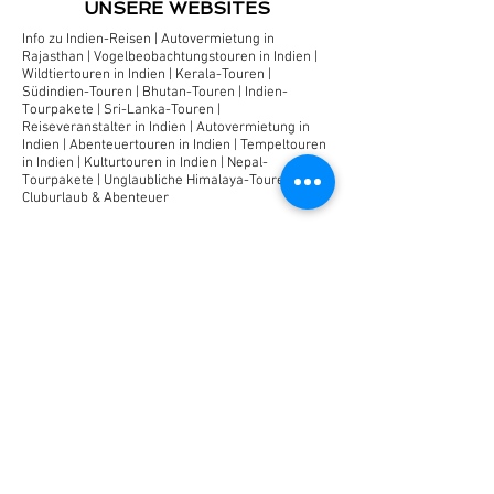
UNSERE WEBSITES
Info zu Indien-Reisen
|
Autovermietung in
Rajasthan
|
Vogelbeobachtungstouren in Indien
|
Wildtiertouren in Indien
|
Kerala-Touren
|
Südindien-Touren
|
Bhutan-Touren
|
Indien-
Tourpakete
|
Sri-Lanka-Touren
|
Reiseveranstalter in Indien
|
Autovermietung in
Indien
|
Abenteuertouren in Indien
|
Tempeltouren
in Indien
|
Kulturtouren in Indien
|
Nepal-
Tourpakete
|
Unglaubliche Himalaya-Touren
|
Cluburlaub & Abenteuer
Entdecken
Touristeninformation
Luxuszugreise
Königliche Hochzeiten
Rann Utsav
Beste Reisezeit
Festungen & Paläste
Messe & Festival
Wildtiere in Rajasthan
Reisepakete
Rajasthan Kulturerbe-Tour
Rajasthan Abenteuer-Tour