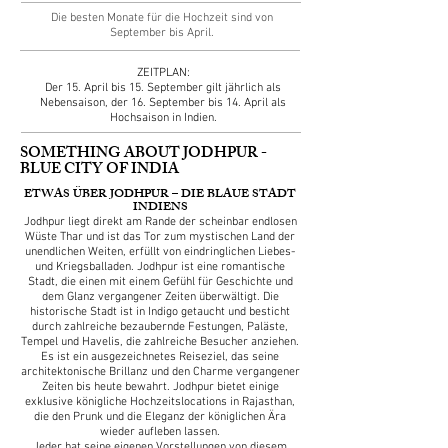
Die besten Monate für die Hochzeit sind von
September bis April.
ZEITPLAN:
Der 15. April bis 15. September gilt jährlich als
Nebensaison, der 16. September bis 14. April als
Hochsaison in Indien.
SOMETHING ABOUT JODHPUR -
BLUE CITY OF INDIA
ETWAS ÜBER JODHPUR – DIE BLAUE STADT
INDIENS
Jodhpur liegt direkt am Rande der scheinbar endlosen
Wüste Thar und ist das Tor zum mystischen Land der
unendlichen Weiten, erfüllt von eindringlichen Liebes-
und Kriegsballaden. Jodhpur ist eine romantische
Stadt, die einen mit einem Gefühl für Geschichte und
dem Glanz vergangener Zeiten überwältigt. Die
historische Stadt ist in Indigo getaucht und besticht
durch zahlreiche bezaubernde Festungen, Paläste,
Tempel und Havelis, die zahlreiche Besucher anziehen.
Es ist ein ausgezeichnetes Reiseziel, das seine
architektonische Brillanz und den Charme vergangener
Zeiten bis heute bewahrt. Jodhpur bietet einige
exklusive königliche Hochzeitslocations in Rajasthan,
die den Prunk und die Eleganz der königlichen Ära
wieder aufleben lassen.
Jeder hat seine eigenen Vorstellungen von diesem