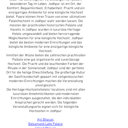
besonderen Tag im Leben. Jodhpur ist ein Ort, der
Komfort, Bequemlichkeit, Erhabenheit, Pracht und ein
einzigartiges Ambiente für eine königliche Hochzeit
bietet. Paare können ihren Traum von einer ultimativen
Palasthochzeit in Jodhpur wahr werden lassen. Die
meisten der prachtvollen historischen Paläste und
Havelis in Jodhpur wurden in luxuriöse Heritage-
Hotels umgewandelt und bieten hervorragende
Möglichkeiten für eine königliche Hochzeit. Jodhpur
bietet die besten modernen Einrichtungen und das
königliche Ambiente für eine einzigartige königliche
Hochzeit.
Inmitten der Wüste bieten die zahlreichen prachtvollen
Paläste eine gut organisierte und zuverlässige
Hochzeit. Die Pracht und die leuchtenden Farben der
Rituale in der Sonnenstadt Jodhpur sind der perfekte
Ort für die heilige Eheschließung. Die großartige Kultur
der Gastfreundschaft gepaart mit zeitgenössischen
modernen Einrichtungen machen die Veranstaltung
unvergesslich.
Die Heritage-Hochzeitshotels/-locations sind mit allen
luxuriösen Annehmlichkeiten und modernsten
Einrichtungen ausgestattet, die den individuellen
Ansprüchen gerecht werden. Die folgenden
Veranstaltungsorte eignen sich für königliche
Hochzeiten in Jodhpur:
Ajit Bhavan
,
Balsamand Lake Palace
,