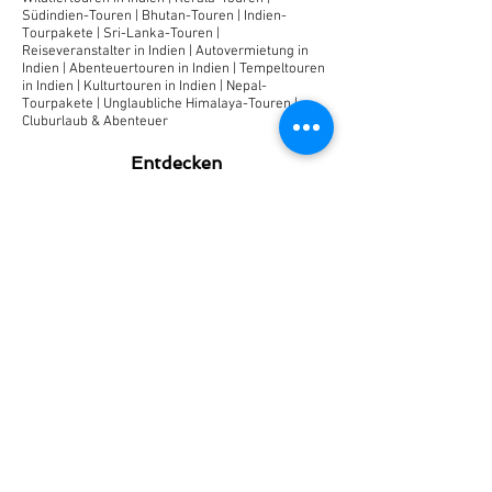
Südindien-Touren
|
Bhutan-Touren
|
Indien-
Tourpakete
|
Sri-Lanka-Touren
|
Reiseveranstalter in Indien
|
Autovermietung in
Indien
|
Abenteuertouren in Indien
|
Tempeltouren
in Indien
|
Kulturtouren in Indien
|
Nepal-
Tourpakete
|
Unglaubliche Himalaya-Touren
|
Cluburlaub & Abenteuer
Entdecken
Touristeninformation
Luxuszugreise
Königliche Hochzeiten
Rann Utsav
Beste Reisezeit
Festungen & Paläste
Messe & Festival
Wildtiere in Rajasthan
Reisepakete
Rajasthan Kulturerbe-Tour
Rajasthan Abenteuer-Tour
Nordindien-Tour
Klassische Rajasthan-Tour
Wildes & Historisches Rajasthan
Ladakh-Tour
Rajasthan Pilgerreise