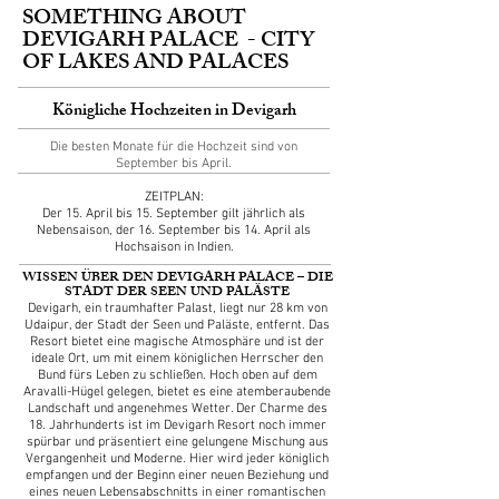
SOMETHING ABOUT
DEVIGARH PALACE - CITY
OF LAKES AND PALACES
Königliche Hochzeiten in Devigarh
Die besten Monate für die Hochzeit sind von
September bis April.
ZEITPLAN:
Der 15. April bis 15. September gilt jährlich als
Nebensaison, der 16. September bis 14. April als
Hochsaison in Indien.
WISSEN ÜBER DEN DEVIGARH PALACE – DIE
STADT DER SEEN UND PALÄSTE
Devigarh, ein traumhafter Palast, liegt nur 28 km von
Udaipur, der Stadt der Seen und Paläste, entfernt. Das
Resort bietet eine magische Atmosphäre und ist der
ideale Ort, um mit einem königlichen Herrscher den
Bund fürs Leben zu schließen. Hoch oben auf dem
Aravalli-Hügel gelegen, bietet es eine atemberaubende
Landschaft und angenehmes Wetter. Der Charme des
18. Jahrhunderts ist im Devigarh Resort noch immer
spürbar und präsentiert eine gelungene Mischung aus
Vergangenheit und Moderne. Hier wird jeder königlich
empfangen und der Beginn einer neuen Beziehung und
eines neuen Lebensabschnitts in einer romantischen