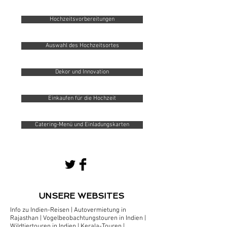
Hochzeitsvorbereitungen
Auswahl des Hochzeitsortes
Dekor und Innovation
Einkaufen für die Hochzeit
Catering-Menü und Einladungskarten
UNSERE WEBSITES
Info zu Indien-Reisen
|
Autovermietung in
Rajasthan
|
Vogelbeobachtungstouren in Indien
|
Wildtiertouren in Indien
|
Kerala-Touren
|