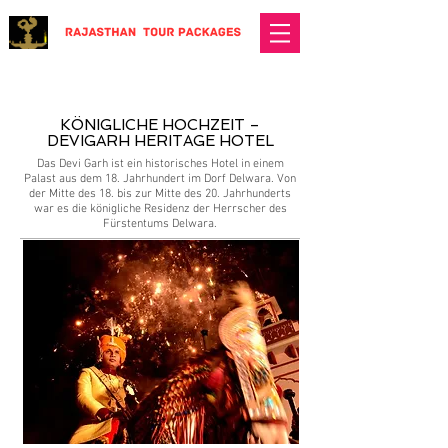
​KÖNIGLICHE HOCHZEIT –
DEVIGARH HERITAGE HOTEL
Das Devi Garh ist ein historisches Hotel in einem
Palast aus dem 18. Jahrhundert im Dorf Delwara. Von
der Mitte des 18. bis zur Mitte des 20. Jahrhunderts
war es die königliche Residenz der Herrscher des
Fürstentums Delwara.