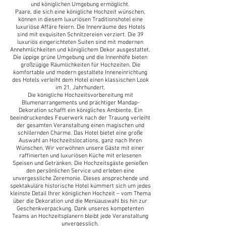
und königlichen Umgebung ermöglicht.
Paare, die sich eine königliche Hochzeit wünschen,
können in diesem luxuriösen Traditionshotel eine
luxuriöse Affäre feiern. Die Innenräume des Hotels
sind mit exquisiten Schnitzereien verziert. Die 39
luxuriös eingerichteten Suiten sind mit modernen
Annehmlichkeiten und königlichem Dekor ausgestattet.
Die üppige grüne Umgebung und die Innenhöfe bieten
großzügige Räumlichkeiten für Hochzeiten. Die
komfortable und modern gestaltete Inneneinrichtung
des Hotels verleiht dem Hotel einen klassischen Look
im 21. Jahrhundert.
Die königliche Hochzeitsvorbereitung mit
Blumenarrangements und prächtiger Mandap-
Dekoration schafft ein königliches Ambiente. Ein
beeindruckendes Feuerwerk nach der Trauung verleiht
der gesamten Veranstaltung einen magischen und
schillernden Charme. Das Hotel bietet eine große
Auswahl an Hochzeitslocations, ganz nach Ihren
Wünschen. Wir verwöhnen unsere Gäste mit einer
raffinierten und luxuriösen Küche mit erlesenen
Speisen und Getränken. Die Hochzeitsgäste genießen
den persönlichen Service und erleben eine
unvergessliche Zeremonie. Dieses ansprechende und
spektakuläre historische Hotel kümmert sich um jedes
kleinste Detail Ihrer königlichen Hochzeit – vom Thema
über die Dekoration und die Menüauswahl bis hin zur
Geschenkverpackung. Dank unseres kompetenten
Teams an Hochzeitsplanern bleibt jede Veranstaltung
unvergesslich.