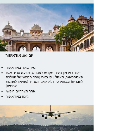
יום 09: אודאיפור
סיור בוקר באודאיפור.
ביקור בארמון העיר, מקדש ג'אגדיש, נסיעה סביב אגם
פאטהסאגר, סאהליון קי בארי (אתר הנופש של המלכה
לחבריה) ובבהארטיה לוק קאלה מנדיר (מוזיאון לאמנות
עממית).
אחר הצהריים חופשי.
לינה באודאיפור.