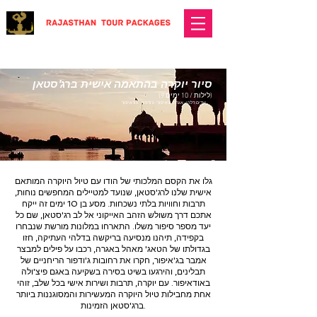
סיור יוקרה בהתאמה אישית ברג'סטאן
(9 לילות / 10 ימים)
יעדים: דלהי - אגרה - ג'איפור - ג'ודפור - אודאיפור.
גלו את הקסם המלכותי של הודו עם טיול היוקרה המותאם
אישית שלנו לרג'סטאן, שנועד למטיילים המחפשים נוחות,
תרבות וחוויות בלתי נשכחות. מסע בן 10 ימים זה ייקח
אתכם דרך משולש הזהב האייקוני אל לב רג'סטאן, שם כל
יעד מספר סיפור משלו. התארחו במלונות מורשת שנבחרו
בקפידה, תיהנו מנסיעה בריקשה בדלהי העתיקה, חזו
בגדולתו של הטאג' מאהל באגרה, רכבו על פילים למבצר
אמבר בג'איפור, חקרו את רחובות ג'ודפור הריחניים של
תבלינים, והירגעו בשיט בסירה בשקיעה באגם פיצ'ולה
באודאיפור. עם יוקרה, תרבות ושירות אישי בכל שלב, זוהי
אחת מחבילות טיול היוקרה המעשירות והמסוגננות ביותר
ברג'סטאן הזמינות.