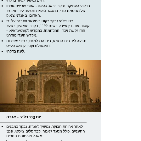
היום נמשיך לסיור בדלהי.
בדלהי העתיקה נבקר בראג' גהאט - אתרי שריפת גופתו
של מהטמה גנדי, במסגד ג'אמה ונסיעה ליד המבצר
האדום וצ'אנדני צ'אוק.
בניו דלהי נבקר בקוטוב מינאר שנבנה על ידי
קוטוב-אוד-דין אייבק בשנת 1199, בקבר הומאיון, בשער
הודו (קשת זיכרון המלחמה), במקדש לקשמינראיאן -
מקדש הינדי מודרני.
נסיעה ליד בית הנשיא, בית הפרלמנט, בנייני מזכירות
הממשלה וקניון קונאט פלייס.
לינה בדלהי.
יום 03: דלהי - אגרה
לאחר ארוחת הבוקר, נמשיך לאגרה, נבקר במבנים
החינניים, כולל מסגד ג'אמה, קבר סלים צ'יסטי, פנצ'
מאהל וארמונות נוספים.