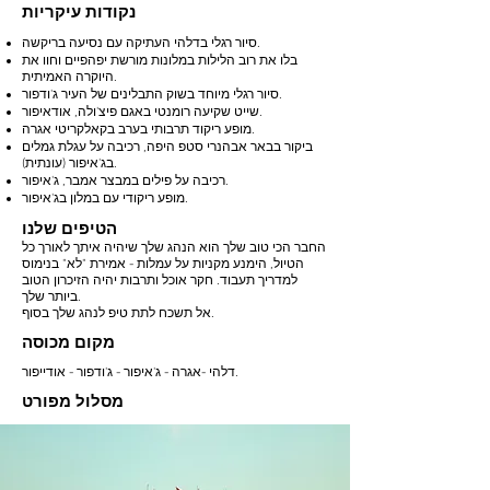
נקודות עיקריות
סיור רגלי בדלהי העתיקה עם נסיעה בריקשה.
בלו את רוב הלילות במלונות מורשת יפהפיים וחוו את
היוקרה האמיתית.
סיור רגלי מיוחד בשוק התבלינים של העיר ג'ודפור.
שייט שקיעה רומנטי באגם פיצ'ולה, אודאיפור.
מופע ריקוד תרבותי בערב בקאלקריטי אגרה.
ביקור בבאר אבהנרי סטפ היפה, רכיבה על עגלת גמלים
בג'איפור (עונתית).
רכיבה על פילים במבצר אמבר, ג'איפור.
מופע ריקודי עם במלון בג'איפור.
הטיפים שלנו
החבר הכי טוב שלך הוא הנהג שלך שיהיה איתך לאורך כל
הטיול, הימנע מקניות על עמלות - אמירת "לא" בנימוס
למדריך תעבוד. חקר אוכל ותרבות יהיה הזיכרון הטוב
ביותר שלך.
אל תשכח לתת טיפ לנהג שלך בסוף.
מקום מכוסה
דלהי -אגרה - ג'איפור - ג'ודפור - אודייפור.
מסלול מפורט