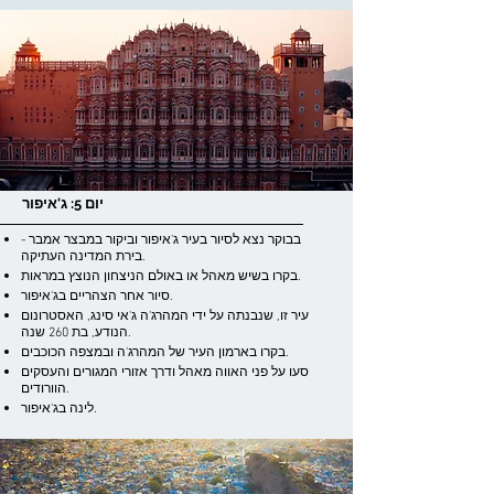
יום 5: ג'איפור
בבוקר נצא לסיור בעיר ג'איפור וביקור במבצר אמבר -
בירת המדינה העתיקה.
בקרו בשיש מאהל או באולם הניצחון הנוצץ במראות.
סיור אחר הצהריים בג'איפור.
עיר זו, שנבנתה על ידי המהרג'ה ג'אי סינג, האסטרונום
הנודע, בת 260 שנה.
בקרו בארמון העיר של המהרג'ה ובמצפה הכוכבים.
סעו על פני האווה מאהל ודרך אזורי המגורים והעסקים
הוורודים.
לינה בג'איפור.