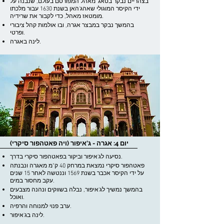
בצהריים נבקר בטאג' מאהל המפורסם בעולם, שנבנה על
ידי הקיסר המוגולי שאהג'האן בשנת 1630 עבור מלכתו
מומטאז מאהל, כדי לקבור את שרידיה.
בהמשך נבקר במבצר אגרה, ובו אולמות קהל ציבורי
ופרטי.
לינה באגרה.
יום 4: אגרה - ג'איפור (ויה פאטהפור סיקרי)
נסיעה לג'איפור וביקור בפאטהפור סיקרי בדרך.
פאטהפור סיקרי נמצאת במרחק 40 ק"מ מאגרה ונבנתה
על ידי הקיסר אכבר בשנת 1569 וננטשה לאחר 15 שנים
עקב מחסור במים.
בהמשך נמשיך לג'איפור, נבלה בשווקים ונהנה מצבעים
ואוכל.
ערב פנוי למנוחה והרפיה.
לינה בג'איפור.