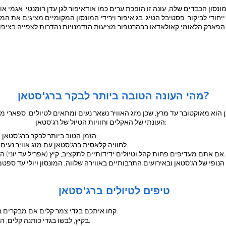
ונסון הכבדים שלה, עונה זו הופכת ערים כמו אודאיפור לגן עדן רומנטי. אגמי 
ייחודי לביקור. פסטיבל הטיג' בג'איפור וירידי המונסון המקומיים מציגים את ה
מהי העונה הטובה ביותר לבקר ברג'סטאן?
הוא מאוקטובר עד מרץ, שכן מזג האוויר נשאר נעים ומתאים לטיולים, ספארי מדבר
העונתי של האקלים וחוויות הטיול של רג'סטאן:
הזמן הטוב ביותר לבקר ברג'סטאן תלוי בסופו של דבר בחוויה שאתם מחפשים:
לחוויה קלאסית ברג'סטאן עם מזג אוויר נעים ופסטיבלים, בקרו בחורף (אוקטובר עד מרץ).
אם אתם מעדיפים פחות קהל וטיולים ידידותיים לתקציב, קיץ (אפריל עד יוני) הוא אופציה טובה עם דגש על תחנות בגבעות.
 הנופי של רג'סטאן ובאירועים התרבותיים באווירה שלווה, המונסון (יולי עד ספט
טיפים לטיולים ברג'סטאן
קחו איתכם בגדי צמר קלים אם מבקרים בחורף, מכיוון שהלילות יכולים להיות קרירים.
בקיץ, לבשו בגדי כותנה קלים, השתמשו בקרם הגנה והישארו עם הרבה מים.