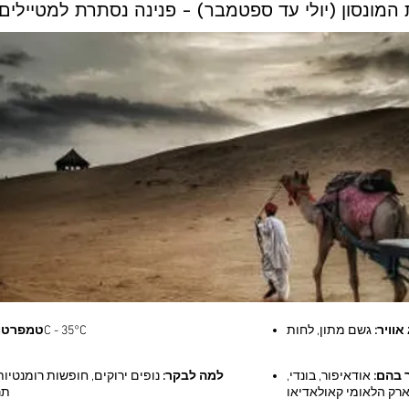
ונת המונסון (יולי עד ספטמבר) - פנינה נסתרת למטיילים
אוויר:
גשם מתון, לחות
22°C - 35°C
טמפרטו
 בהם:
אודאיפור, בונדי,
למה לבקר:
נופים ירוקים, חופשות רומנטיות,
ארק הלאומי קאולאדיאו
תר