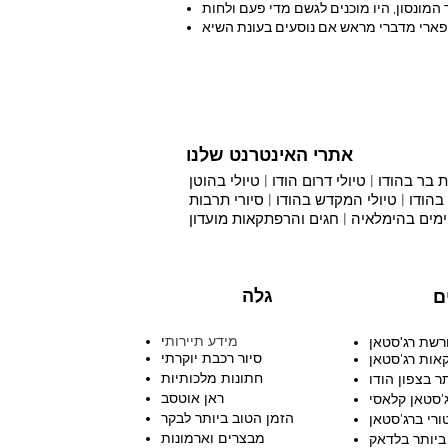
אתרי האינטרנט שלנו
ת בר בהודו |
טיולי דרום הודו |
טיולי בהוטן
הודו |
טיולי המקדש בהודו
|
סיורי תרבות
ימים בהימלאיה
|
חגים והרפתקאות מועדון
גלה
ם
מידע תיירות
י
רשת רג'סטאן
סיור רכבת יוקרתי
אות רג'סטאן
חתונות מלכותיות
ר בצפון הודו
ראן אוטסב
ג'סטאן קלאסי
הזמן הטוב ביותר לבקר
ורי ברג'סטאן
מבצרים וארמונות
ביותר בלדאק