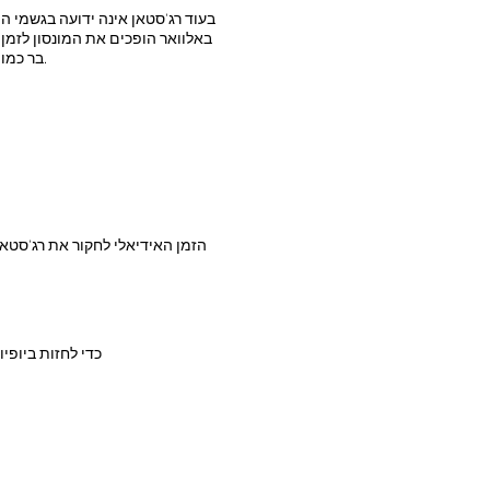
בעוד רג'סטאן אינה ידועה בגשמי המ
באלוואר הופכים את המונסון לזמן 
בר כמו הפארק הלאומי קאולאדאו בבהרטפור מציעות הזדמנויות נהדרות לצפייה בציפורים בתקופה זו.
הזמן האידיאלי לחקור את רג'סטאן 
כדי לחזות ביופיו