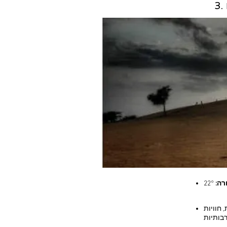
רה:
 חוויות
בותיות