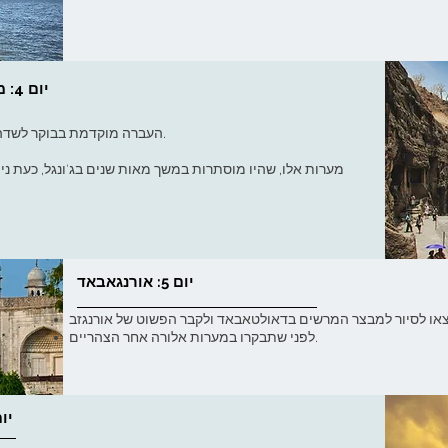
יום 4: מומבאי (בומביי) - אורנגאבאד (טיסה)
העברה מוקדמת בבוקר לשדה התעופה לטיסה היומית מבומביי לאורנגבאד.
מערות אלו, שהיו מוסתרות במשך מאות שנים בג'ונגל, כעת נית
יום 5: אורנגאבאד
לפני שתבקרו במערות אלורה אחר הצהריים.
יום 6: אורנגאבאד – 