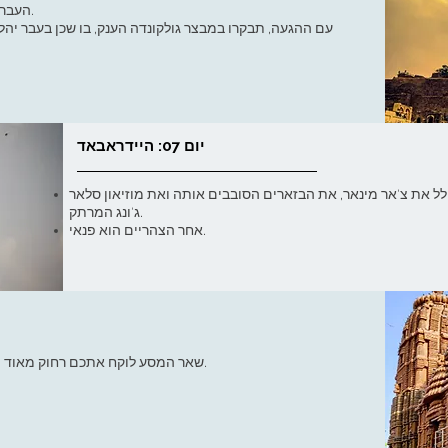
העברה מהמלון לשדה התעופה וטיסה להיידראבאד.
עם ההגעה, תבקרו במבצר גולקונדה הענק, בו שכן בעבר יהלו
יום 07: היידראבאד
לל את צ'אר מינאר, את הבזארים הסובבים אותה ואת מוזיאון סלאר
ג'ונג המרתק.
אחר הצהריים הוא פנאי.
שאר המסע לוקח אתכם רחוק מאוד מהשביל המוכר ולכן אתם מלווים על ידי מלווה.