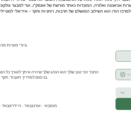
ות אג'אנטה ואלורה, המוכרות כאתר מורשת של אונסק"ו, ועד למבצר גולקונד
למרכז הודו הוא השילוב המושלם של תרבות, רוחניות וחקר - אידיאלי למטייל
ציורי מערות מהמאה ה-2 לפני הספירה באג'אנטה ובאלורה.
החבר הכי טוב שלך הוא הנהג שלך שיהיה איתך לאורך כל הטיו
בנימוס למדריך תעבוד. חקר אוכל ותרבות יהיה הזיכרון הטוב ביותר שלך.
מומבאי - אורנגבאד - היידראבאד - ג