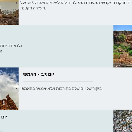
נסיעה מביג'פור לבדאמי. אחר הצהריים תבקרו במקדשי המערות המגולפים להפליא מהמאה ה-6 שמעל
העיירה הקטנה.
גלו את בירות הצ'אלוקיה, פטאדקאל ואייהול, בדרך להאמפי.
המסע יימשך רוב היום, פטאדקאל ואייהול בדרך.
יום 13: - האמפי
ביקור של יום שלם בחורבות ויג'איאנגאר בהאמפי.
יום 14: האמפי - החופים הדרומיים, גואה
נסיעה דרך הרי הגאטס המערביים לגואה ולחוף.