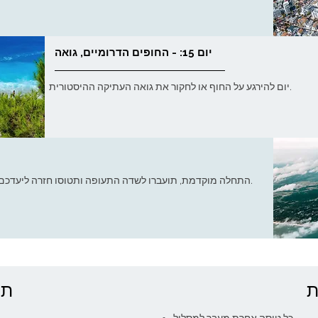
יום 15: - החופים הדרומיים, גואה
יום להירגע על החוף או לחקור את גואה העתיקה ההיסטורית.
התחלה מוקדמת, תועברו לשדה התעופה ותטוסו חזרה ליעדכם ההמשך, דרך מומבאי/דלהי/צ'נאי או בנגלור.
ת
תכ