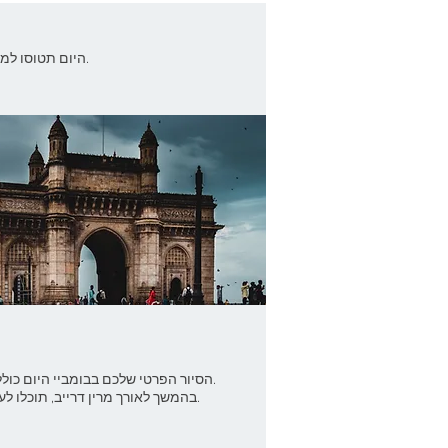
היום תטוסו למומבאי, תקבלו את פניכם עם ההגעה בבומביי ותעבירו אתכם למלון.
הסיור הפרטי שלכם בבומביי היום כולל כמה מהמבנים הרבים שנבנו בתקופה הבריטית בסגנון הודו-סרצני.
בהמשך לאורך מרין דרייב, תוכלו לעצור ולבקר בגנים התלויים מהם נשקפים נופים מרחיקי רגל של העיר.