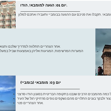
יום 01: הגעה למומבאי, הודו.
אחר הצהריים תתלווה למדריך שלכם ותצאו לטיול נינוח בסירה משותפת אל האי אלפנטה.
יום 03: מומבאי (בומביי)
אחר הצהריים פנוי.