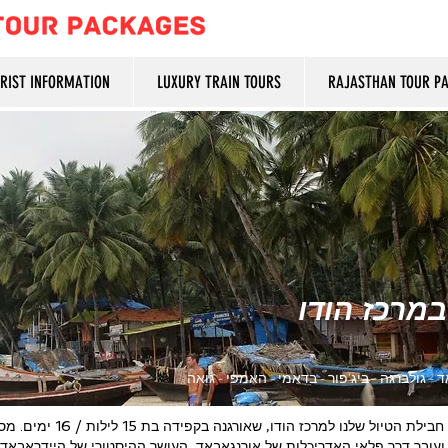
URIST INFORMATION
LUXURY TRAIN TOURS
RAJASTHAN TOUR P
במרכז הודו
- גולברגה - ביג'פור - בדאמי - האמפי - גואה
גלו את הקסם הנצחי של מרכז
ועובר דרך פלאי האדריכלות של אורנגאבאד, העושר ההיסטורי של היידראבאד,