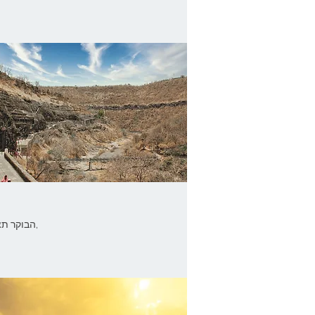
הבוקר תצאו לסיור למבצר המרשים בדאולטאבאד ולקבר הפשוט של אורנגזב,