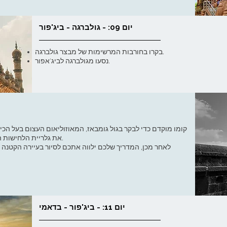
יום 09: - גולברגה - ביג'פור
בקרו בחורבות המרשימות של מבצר גולברגה.
נסעו מגולברגה לביג'אפור.
קומו מוקדם כדי לבקר בגול גומבאז, המאוזוליאום העצום בעל הכי
את גלריית הלחישות הנפלאה שלו לפני שיגיעו מבקרים רבים אחרים.
לאחר מכן, המדריך שלכם ילווה אתכם לסיור בעיירה הקטנה ב
יום 11: - ביג'פור - בדאמי