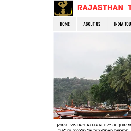
HOME
ABOUT US
INDIA TO
 הודו עם חבילת הטיול שלנו למרכז הודו, שאורגנה בקפידה בת 15 לילות / 16 ימים. מסע סוחף זה ייקח אתכם מהמטרופולין הסואן
 המורשת האסלאמית של גולברגה וביג'פור,