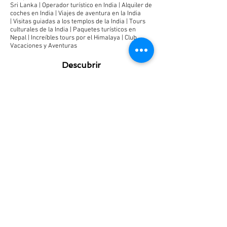
Sri Lanka
|
Operador turístico en India |
Alquiler de
coches en India |
Viajes de aventura en la India
|
Visitas guiadas a los templos de la India
|
Tours
culturales de la India
|
Paquetes turísticos en
Nepal
|
Increíbles tours por el Himalaya
|
Club
Vacaciones y Aventuras
Descubrir
Información turística
Tour en tren de lujo
Bodas reales
Rann Utsav
Mejor época para visitar
Fuertes y palacios
Feria y festival
Vida silvestre en Rajastán
Paquetes turísticos
Tour por el Patrimonio de Rajastán
Tour de Aventuras en Rajastán
Tour por lo Mejor del Norte de la India
Tour por el Rajastán Clásico
Tour por el Rajastán Salvaje e Histórico
Tour por lo Mejor de Ladakh
Tour de Peregrinación por Rajastán
Preguntas frecuentes