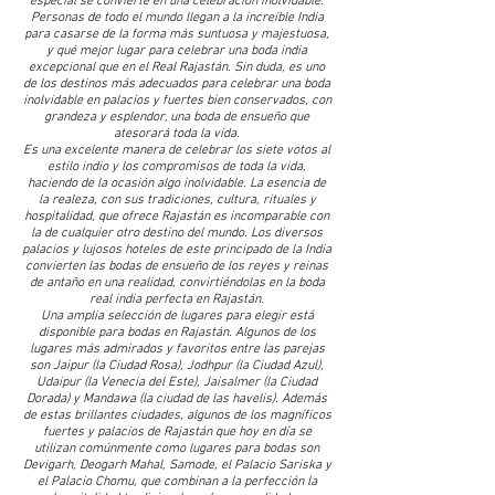
especial se convierte en una celebración inolvidable.
Personas de todo el mundo llegan a la increíble India
para casarse de la forma más suntuosa y majestuosa,
y qué mejor lugar para celebrar una boda india
excepcional que en el Real Rajastán. Sin duda, es uno
de los destinos más adecuados para celebrar una boda
inolvidable en palacios y fuertes bien conservados, con
grandeza y esplendor, una boda de ensueño que
atesorará toda la vida.
Es una excelente manera de celebrar los siete votos al
estilo indio y los compromisos de toda la vida,
haciendo de la ocasión algo inolvidable. La esencia de
la realeza, con sus tradiciones, cultura, rituales y
hospitalidad, que ofrece Rajastán es incomparable con
la de cualquier otro destino del mundo. Los diversos
palacios y lujosos hoteles de este principado de la India
convierten las bodas de ensueño de los reyes y reinas
de antaño en una realidad, convirtiéndolas en la boda
real india perfecta en Rajastán.
Una amplia selección de lugares para elegir está
disponible para bodas en Rajastán. Algunos de los
lugares más admirados y favoritos entre las parejas
son Jaipur (la Ciudad Rosa), Jodhpur (la Ciudad Azul),
Udaipur (la Venecia del Este), Jaisalmer (la Ciudad
Dorada) y Mandawa (la ciudad de las havelis). Además
de estas brillantes ciudades, algunos de los magníficos
fuertes y palacios de Rajastán que hoy en día se
utilizan comúnmente como lugares para bodas son
Devigarh, Deogarh Mahal, Samode, el Palacio Sariska y
el Palacio Chomu, que combinan a la perfección la