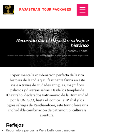
Recorrido por el Rajastán salvaje e
histórico
(16 noches / 17 días)
Destinos: Delhi - Jaipur - Ranthambore - Agra - Orchha - Khajuraho - Bandhavgarh - Kanha - Pench - Nagpur - Delhi
Experimente la combinación perfecta de la rica
historia de la India y su fascinante fauna en este
viaje a través de ciudades antiguas, magníficos
palacios y diversas selvas. Desde los templos de
Khajuraho, declarados Patrimonio de la Humanidad
por la UNESCO, hasta el icónico Taj Mahal y los
tigres salvajes de Ranthambore, este tour ofrece una
inolvidable combinación de patrimonio, cultura y
aventura.
Reflejos
Recorrido a pie por la Vieja Delhi con paseo en