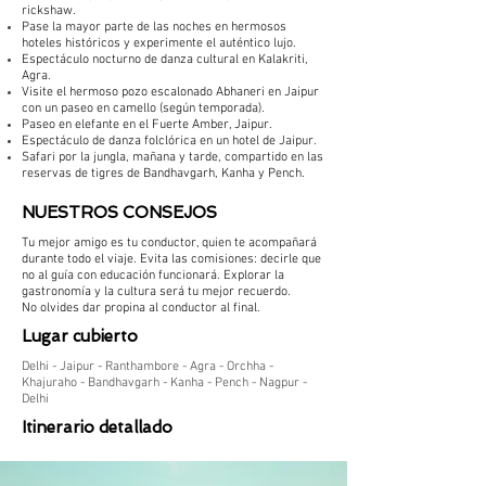
rickshaw.
Pase la mayor parte de las noches en hermosos
hoteles históricos y experimente el auténtico lujo.
Espectáculo nocturno de danza cultural en Kalakriti,
Agra.
Visite el hermoso pozo escalonado Abhaneri en Jaipur
con un paseo en camello (según temporada).
Paseo en elefante en el Fuerte Amber, Jaipur.
Espectáculo de danza folclórica en un hotel de Jaipur.
Safari por la jungla, mañana y tarde, compartido en las
reservas de tigres de Bandhavgarh, Kanha y Pench.
​NUESTROS CONSEJOS
Tu mejor amigo es tu conductor, quien te acompañará
durante todo el viaje. Evita las comisiones: decirle que
no al guía con educación funcionará. Explorar la
gastronomía y la cultura será tu mejor recuerdo.
No olvides dar propina al conductor al final.
Lugar cubierto
Delhi - Jaipur - Ranthambore - Agra - Orchha -
Khajuraho - Bandhavgarh - Kanha - Pench - Nagpur -
Delhi
Itinerario detallado