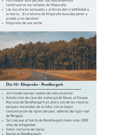
Para expiar este pecado, sus descendientes
construyeron los templos de Khajuraho.
Las esculturas sensuales y eróticas dan credibilidad a
la teoría… ¡El erotismo de Khajuraho buscaba poner a
prueba a los devotos!
Khajuraho de una noche
Día 10:- Khajuraho - Bandhavgarh
¡Un mundo salvaje repleto de vida silvestre!
Antaño coto de caza del maharajá de Rewa, el Parque
Nacional de Bandhavgarh es ahora uno de los mejores
parques nacionales de la India, con la mayor
concentración de tigres del país, además del tigre real
de Bengala.
Se cree que el fuerte de Bandhavgarh tiene unos 2000
años de antigüedad.
Safari nocturno de tigres.
Noche en Bandhavgarh.