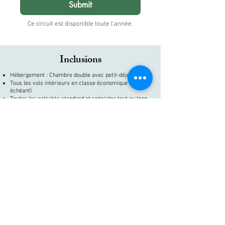
Submit
Ce circuit est disponible toute l'année.
Inclusions
Hébergement : Chambre double avec petit-déjeuner
Tous les vols intérieurs en classe économique (le cas
échéant)
Toutes les activités standard et spéciales tout au long
du voyage
Tous les transferts aéroport et hôtel
Un véhicule climatisé avec chauffeur pendant toute la
durée du circuit.
Visites flexibles avec un guide anglophone.
Tous les frais d'entrée et activités pendant le circuit.
Coordinateur de voyage : un interlocuteur disponible
24h/24 et 7j/7, qui vous accompagne tout au long de
votre voyage.
Tous les péages, le stationnement, le carburant et les
indemnités de chauffeur.
Toutes les taxes d'hôtel et de transport applicables.
Exclusions