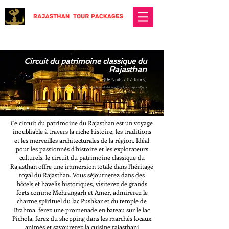
Circuit du patrimoine classique du
Rajasthan
(06 Nuits / 07 Jours)
Destinations : Delhi – Jaipur – Jodhpur – Udaipur – Pushkar – Jaipur – Delhi
Ce circuit du patrimoine du Rajasthan est un voyage
inoubliable à travers la riche histoire, les traditions
et les merveilles architecturales de la région. Idéal
pour les passionnés d'histoire et les explorateurs
culturels, le circuit du patrimoine classique du
Rajasthan offre une immersion totale dans l'héritage
royal du Rajasthan. Vous séjournerez dans des
hôtels et havelis historiques, visiterez de grands
forts comme Mehrangarh et Amer, admirerez le
charme spirituel du lac Pushkar et du temple de
Brahma, ferez une promenade en bateau sur le lac
Pichola, ferez du shopping dans les marchés locaux
animés et savourerez la cuisine rajasthani