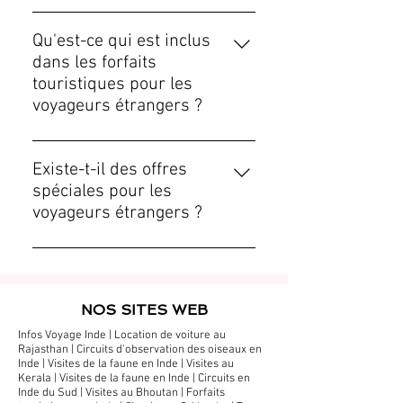
Nous acceptons différents modes
de paiement, notamment les cartes
Qu'est-ce qui est inclus
de crédit, les virements bancaires
dans les forfaits
et les plateformes de paiement en
touristiques pour les
ligne. Les paiements sont traités en
voyageurs étrangers ?
USD.
Nos forfaits pour voyageurs
étrangers incluent l'hébergement,
Existe-t-il des offres
les visites guidées, le transport et
spéciales pour les
les expériences culturelles. Les
voyageurs étrangers ?
inclusions spécifiques peuvent
Oui, nous proposons des réductions
varier selon le forfait.
et des forfaits spéciaux pour les
voyageurs étrangers. Consultez
​NOS SITES WEB
notre site web ou contactez-nous
Infos Voyage Inde
|
Location de voiture au
pour connaître les dernières offres.
Rajasthan |
Circuits d'observation des oiseaux en
Inde
|
Visites de la faune en Inde
|
Visites au
Kerala
|
Visites de la faune en Inde |
Circuits en
Inde du Sud |
Visites au Bhoutan |
Forfaits