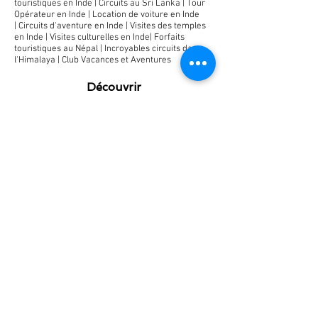
touristiques en Inde
|
Circuits au Sri Lanka
|
Tour
Opérateur en Inde |
Location de voiture en Inde
|
Circuits d'aventure en Inde |
Visites des temples
en Inde
|
Visites culturelles en Inde
|
Forfaits
touristiques au Népal
|
Incroyables circuits dans
l'Himalaya
|
Club Vacances et Aventures
Découvrir
Informations touristiques
Circuit en train de luxe
Mariages royaux
Rann Utsav
Meilleure période pour visiter
Forts et palais
Foires et festivals
La faune au Rajasthan
Forfaits touristiques
Circuit Patrimoine du Rajasthan
Circuit Aventures au Rajasthan
Circuit Le Meilleur de l'Inde du Nord
Circuit Classique du Rajasthan
Circuit Sauvage et Historique du Rajasthan
Circuit Le Meilleur du Ladakh
Circuit Pèlerinage au Rajasthan
FAQ