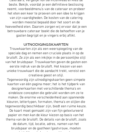
cateraars, vergelijk hun serviceniveau en kies de
beste. Bekijk, voordat je een definitieve beslissing
neemt, voorbeeldmenu's van de cateraar en probeer
het eten een keer te proeven om een ​​idee te krijgen
van zijn vaardigheden. De kosten van de catering
worden meestal bepaald door het soort en de
hoeveelheid eten. Daarom zorgen wij ervoor dat je een
betrouwbare cateraar boekt die de behoeften van je
gasten begrijpt en je vingers erbij aflikt.
UITNODIGINGSKAARTEN
Trouwkaarten zijn als een weerspiegeling van de
speciale dag en nemen een cruciale plaats in op de
bruiloft. Ze zijn als een inkijkje in de persoonlijke stijl
van het bruidspaar. Trouwkaarten geven de gasten een
eerste indruk van de bruiloft. Het kiezen van een
unieke trouwkaart die de aandacht trekt, vereist een
creatieve geest en stijl.
Tegenwoordig zijn uitnodigingskaarten geen simpele
kaarten van één pagina meer; het is het tijdperk van
designerkaarten met verschillende thema's en
eindeloze concepten die gebruikt worden om ze te
maken. De enorme verscheidenheid aan spannende
kleuren, lettertypen, formaten, thema's en stijlen die
tegenwoordig beschikbaar zijn, biedt een ruime keuze.
De kaart moet gemaakt zijn van fijn getextureerd
papier en men kan de kleur kiezen op basis van het
thema van de bruiloft. De details van de bruiloft, zoals
de datum, tijd, locatie, adres, namen van het
bruidspaar en de gastheer/gastvrouw, moeten