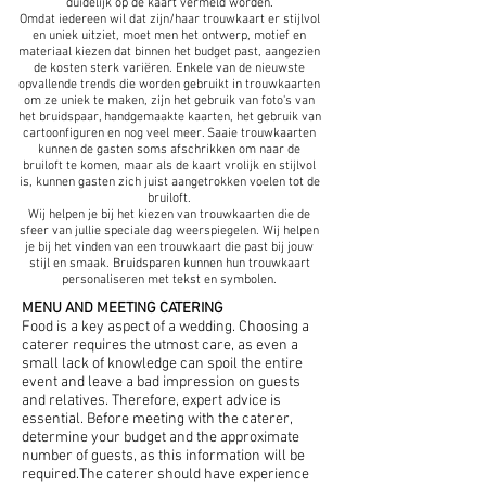
duidelijk op de kaart vermeld worden.
Omdat iedereen wil dat zijn/haar trouwkaart er stijlvol
en uniek uitziet, moet men het ontwerp, motief en
materiaal kiezen dat binnen het budget past, aangezien
de kosten sterk variëren. Enkele van de nieuwste
opvallende trends die worden gebruikt in trouwkaarten
om ze uniek te maken, zijn het gebruik van foto's van
het bruidspaar, handgemaakte kaarten, het gebruik van
cartoonfiguren en nog veel meer. Saaie trouwkaarten
kunnen de gasten soms afschrikken om naar de
bruiloft te komen, maar als de kaart vrolijk en stijlvol
is, kunnen gasten zich juist aangetrokken voelen tot de
bruiloft.
Wij helpen je bij het kiezen van trouwkaarten die de
sfeer van jullie speciale dag weerspiegelen. Wij helpen
je bij het vinden van een trouwkaart die past bij jouw
stijl en smaak. Bruidsparen kunnen hun trouwkaart
personaliseren met tekst en symbolen.
MENU AND MEETING CATERING
Food is a key aspect of a wedding. Choosing a
caterer requires the utmost care, as even a
small lack of knowledge can spoil the entire
event and leave a bad impression on guests
and relatives. Therefore, expert advice is
essential. Before meeting with the caterer,
determine your budget and the approximate
number of guests, as this information will be
required.The caterer should have experience