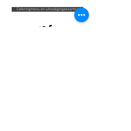
Cateringmenu en uitnodigingskaarten
ONZE WEBSITES
Info India Reizen
|
Autoverhuur in Rajasthan
|
Vogelspotten in India
|
Wildreizen door
India
|
Kerala-rondleidingen
|
Wildreizen door
India |
Rondleidingen door Zuid-India |
Bhutan-
rondleidingen |
Rondreispakketten door
India
|
Rondreizen Sri Lanka
|
Touroperator in
India |
Autoverhuur in India |
Avontuurlijke reizen
door India |
Tempelrondleidingen
India
|
Cultuurreizen door India
|
Nepal
rondreispakketten
|
Ongelooflijke Himalaya-
tours
|
Clubvakanties & Avonturen
Ontdekken
Toeristische informatie
Luxe treinreis