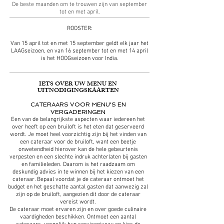
De beste maanden om te trouwen zijn van september
tot en met april.
ROOSTER:
Van 15 april tot en met 15 september geldt elk jaar het
LAAGseizoen, en van 16 september tot en met 14 april
is het HOOGseizoen voor India.
IETS OVER UW MENU EN
UITNODIGINGSKAARTEN
CATERAARS VOOR MENU'S EN
VERGADERINGEN
Een van de belangrijkste aspecten waar iedereen het
over heeft op een bruiloft is het eten dat geserveerd
wordt. Je moet heel voorzichtig zijn bij het vinden van
een cateraar voor de bruiloft, want een beetje
onwetendheid hierover kan de hele gebeurtenis
verpesten en een slechte indruk achterlaten bij gasten
en familieleden. Daarom is het raadzaam om
deskundig advies in te winnen bij het kiezen van een
cateraar. Bepaal voordat je de cateraar ontmoet het
budget en het geschatte aantal gasten dat aanwezig zal
zijn op de bruiloft, aangezien dit door de cateraar
vereist wordt.
De cateraar moet ervaren zijn en over goede culinaire
vaardigheden beschikken. Ontmoet een aantal