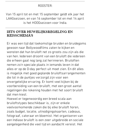
ROOSTER:
Van 15 april tot en met 15 september geldt elk jaar het
LAAGseizoen, en van 16 september tot en met 14 april
is het HOOGseizoen voor India.
IETS OVER HUWELIJKSREGELING EN
REISSCHEMA'S
Er was een tijd dat toekomstige bruiden en bruidegoms
gewoon naar Bollywoodfilms zaten te kijken en
wensten dat hun bruiloft net zo groots zou zijn als die
van hen. Iedereen droomt van een bruiloft die iedereen
die erheen gaat nog lang zal herinneren. Bruiloften
nemen zo'n speciale plaats in iemands leven in dat
alles er op de D-day perfect uit moet zien. En dit alles
is mogelijk met goed geplande bruiloftsarrangementen
die tot in de puntjes verzorgd zijn voor een
onvergetelijke ervaring. Er komt veel kijken bij de
voorbereiding van een bruiloft, met een groot aantal
regelingen die rekening houden met het soort bruiloft
dat men kiest.
Hoewel er tegenwoordig een breed scala aan
bruiloftstypes beschikbaar is, zijn er enkele
veelvoorkomende zaken die bij elke bruiloft horen,
zoals budget, locatie, uitnodigingskaarten, cadeaus,
fotograaf, cateraar en bloemist. Het organiseren van
een Indiase bruiloft is een zeer uitgebreide en sociale
aangelegenheid die veel tijd en aandacht vereist. Het