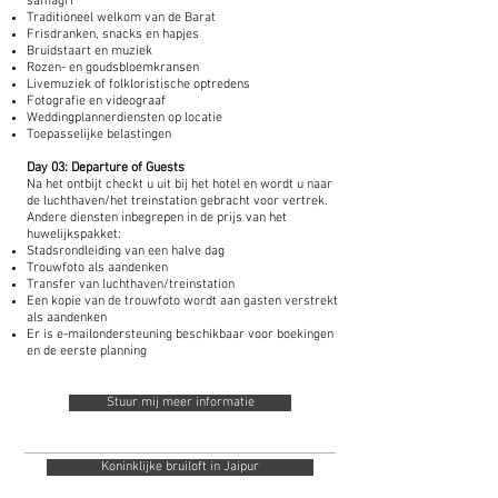
samagri
Traditioneel welkom van de Barat
Frisdranken, snacks en hapjes
Bruidstaart en muziek
Rozen- en goudsbloemkransen
Livemuziek of folkloristische optredens
Fotografie en videograaf
Weddingplannerdiensten op locatie
Toepasselijke belastingen
Day 03: Departure of Guests
Na het ontbijt checkt u uit bij het hotel en wordt u naar
de luchthaven/het treinstation gebracht voor vertrek.
Andere diensten inbegrepen in de prijs van het
huwelijkspakket:
Stadsrondleiding van een halve dag
Trouwfoto als aandenken
Transfer van luchthaven/treinstation
Een kopie van de trouwfoto wordt aan gasten verstrekt
als aandenken
Er is e-mailondersteuning beschikbaar voor boekingen
en de eerste planning
Stuur mij meer informatie
Koninklijke bruiloft in Jaipur