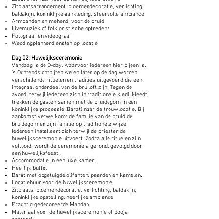
Zitplaatsarrangement, bloemendecoratie, verlichting,
baldakijn, koninklijke aankleding, sfeervolle ambiance
Armbanden en mehendi voor de bruid
Livemuziek of folkloristische optredens
Fotograaf en videograaf
Weddingplannerdiensten op locatie
Dag 02: Huwelijksceremonie
Vandaag is de D-day, waarvoor iedereen hier bijeen is.
's Ochtends ontbijten we en later op de dag worden
verschillende rituelen en tradities uitgevoerd die een
integraal onderdeel van de bruiloft zijn. Tegen de
avond, terwijl iedereen zich in traditionele kledij kleedt,
trekken de gasten samen met de bruidegom in een
koninklijke processie (Barat) naar de trouwlocatie. Bij
aankomst verwelkomt de familie van de bruid de
bruidegom en zijn familie op traditionele wijze.
Iedereen installeert zich terwijl de priester de
huwelijksceremonie uitvoert. Zodra alle rituelen zijn
voltooid, wordt de ceremonie afgerond, gevolgd door
een huwelijksfeest.
Accommodatie in een luxe kamer.
Heerlijk buffet
Barat met opgetuigde olifanten, paarden en kamelen.
Locatiehuur voor de huwelijksceremonie
Zitplaats, bloemendecoratie, verlichting, baldakijn,
koninklijke opstelling, heerlijke ambiance
Prachtig gedecoreerde Mandap
Materiaal voor de huwelijksceremonie of pooja