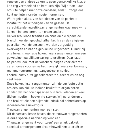
regelen van al deze zaken is geen gemakkelijke klus en
kan erg vermoeiend en hectisch zijn. Wij staan klaar
om u te helpen met onze diensten, zodat u zorgeloos
kunt genieten van de mooie momenten.
Wij regelen alles, van het kiezen van de perfecte
locatie tot het uitnodigen van de gasten. De
verschillende huwelijksarrangementen waarmee wij u
kunnen helpen, omvatten onder andere:
De verschillende tradities en rituelen die tijdens de
bruiloft worden gevolgd, afhankelijk van de religie en
gebruiken van de persoon, worden zorgvuldig
overwogen en naar eigen keuze uitgevoerd. U kunt bij
ons terecht voor alle huwelijksarrangementen om een
geweldige huwelijkservaring te creëren. Daarnaast
helpen wij ook met de voorbereidingen voor diverse
ceremonies voor en na het huwelijk, zoals verlovingen,
mehendi-ceremonies, sangeet-ceremonies,
cocktailparty's, vrijgezellenfeesten, recepties en nog
veel meer.
Onze huwelijksarrangementen zijn de perfecte optie
om een koninklijke Indiase bruiloft te organiseren
zonder dat het bruidspaar en hun familieleden er veel
tijd en moeite in hoeven te steken. Wij garanderen u
een bruiloft die een blijvende indruk zal achterlaten op
iedereen die aanwezig is.
Trouwarrangementen voor een stel
Uit de verschillende beschikbare trouwarrangementen,
is onze speciale aanbieding voor een
"Trouwarrangement voor twee" een uniek pakket,
speciaal ontworpen om droomhuwelijken te creëren