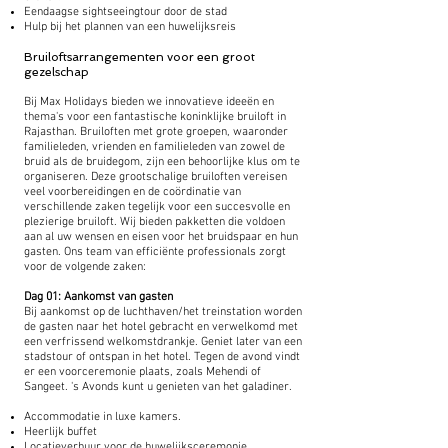
Eendaagse sightseeingtour door de stad
Hulp bij het plannen van een huwelijksreis
Bruiloftsarrangementen voor een groot
gezelschap
Bij Max Holidays bieden we innovatieve ideeën en
thema's voor een fantastische koninklijke bruiloft in
Rajasthan. Bruiloften met grote groepen, waaronder
familieleden, vrienden en familieleden van zowel de
bruid als de bruidegom, zijn een behoorlijke klus om te
organiseren. Deze grootschalige bruiloften vereisen
veel voorbereidingen en de coördinatie van
verschillende zaken tegelijk voor een succesvolle en
plezierige bruiloft. Wij bieden pakketten die voldoen
aan al uw wensen en eisen voor het bruidspaar en hun
gasten. Ons team van efficiënte professionals zorgt
voor de volgende zaken:
Dag 01: Aankomst van gasten
Bij aankomst op de luchthaven/het treinstation worden
de gasten naar het hotel gebracht en verwelkomd met
een verfrissend welkomstdrankje. Geniet later van een
stadstour of ontspan in het hotel. Tegen de avond vindt
er een voorceremonie plaats, zoals Mehendi of
Sangeet. 's Avonds kunt u genieten van het galadiner.
Accommodatie in luxe kamers.
Heerlijk buffet
Locatieverhuur voor de huwelijksceremonie