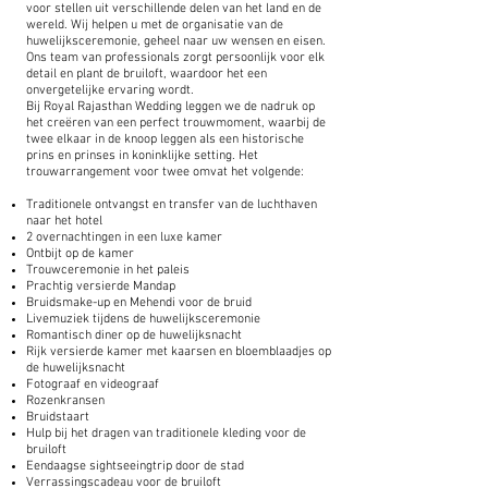
voor stellen uit verschillende delen van het land en de
wereld. Wij helpen u met de organisatie van de
huwelijksceremonie, geheel naar uw wensen en eisen.
Ons team van professionals zorgt persoonlijk voor elk
detail en plant de bruiloft, waardoor het een
onvergetelijke ervaring wordt.
Bij Royal Rajasthan Wedding leggen we de nadruk op
het creëren van een perfect trouwmoment, waarbij de
twee elkaar in de knoop leggen als een historische
prins en prinses in koninklijke setting. Het
trouwarrangement voor twee omvat het volgende:
Traditionele ontvangst en transfer van de luchthaven
naar het hotel
2 overnachtingen in een luxe kamer
Ontbijt op de kamer
Trouwceremonie in het paleis
Prachtig versierde Mandap
Bruidsmake-up en Mehendi voor de bruid
Livemuziek tijdens de huwelijksceremonie
Romantisch diner op de huwelijksnacht
Rijk versierde kamer met kaarsen en bloemblaadjes op
de huwelijksnacht
Fotograaf en videograaf
Rozenkransen
Bruidstaart
Hulp bij het dragen van traditionele kleding voor de
bruiloft
Eendaagse sightseeingtrip door de stad
Verrassingscadeau voor de bruiloft