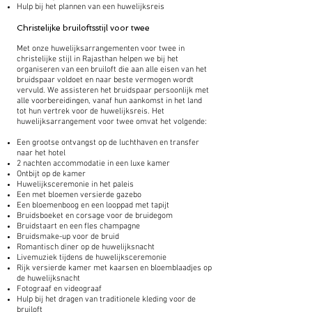
Hulp bij het plannen van een huwelijksreis
Christelijke bruiloftsstijl voor twee
Met onze huwelijksarrangementen voor twee in
christelijke stijl in Rajasthan helpen we bij het
organiseren van een bruiloft die aan alle eisen van het
bruidspaar voldoet en naar beste vermogen wordt
vervuld. We assisteren het bruidspaar persoonlijk met
alle voorbereidingen, vanaf hun aankomst in het land
tot hun vertrek voor de huwelijksreis. Het
huwelijksarrangement voor twee omvat het volgende:
Een grootse ontvangst op de luchthaven en transfer
naar het hotel
2 nachten accommodatie in een luxe kamer
Ontbijt op de kamer
Huwelijksceremonie in het paleis
Een met bloemen versierde gazebo
Een bloemenboog en een looppad met tapijt
Bruidsboeket en corsage voor de bruidegom
Bruidstaart en een fles champagne
Bruidsmake-up voor de bruid
Romantisch diner op de huwelijksnacht
Livemuziek tijdens de huwelijksceremonie
Rijk versierde kamer met kaarsen en bloemblaadjes op
de huwelijksnacht
Fotograaf en videograaf
Hulp bij het dragen van traditionele kleding voor de
bruiloft