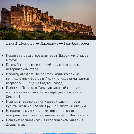
День 2: Джайпур — Джодхпур — Голубой город
После завтрака отправляйтесь в Джодхпур (6 часов
в пути).
По прибытии зарегистрируйтесь в роскошном
историческом отеле.
Исследуйте форт Мехрангарх, один из самых
великолепных фортов в Индии, откуда открывается
потрясающий вид на Голубой город.
Посетите Джасвант Тада, мраморный кенотаф,
построенный в память о махарадже Джасванте
Сингхе II.
Прогуляйтесь по рынку Часовой башни, чтобы
купить местные изделия ручной работы и специи.
Насладитесь ужином в ресторане на крыше
исторического хавели с видом на форт Мехрангарх.
Ночевка: остановитесь в историческом хавели в
Джодхпуре.