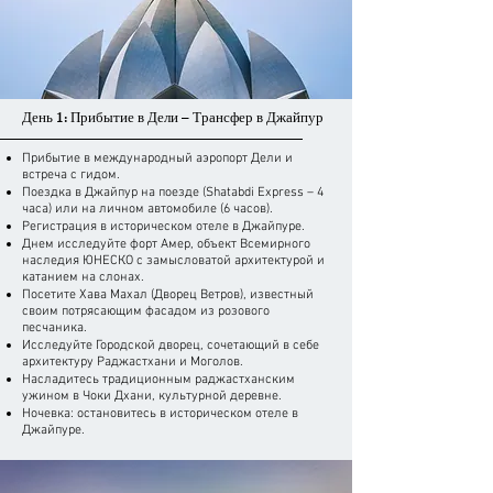
День 1: Прибытие в Дели – Трансфер в Джайпур
Прибытие в международный аэропорт Дели и
встреча с гидом.
Поездка в Джайпур на поезде (Shatabdi Express – 4
часа) или на личном автомобиле (6 часов).
Регистрация в историческом отеле в Джайпуре.
Днем исследуйте форт Амер, объект Всемирного
наследия ЮНЕСКО с замысловатой архитектурой и
катанием на слонах.
Посетите Хава Махал (Дворец Ветров), известный
своим потрясающим фасадом из розового
песчаника.
Исследуйте Городской дворец, сочетающий в себе
архитектуру Раджастхани и Моголов.
Насладитесь традиционным раджастханским
ужином в Чоки Дхани, культурной деревне.
Ночевка: остановитесь в историческом отеле в
Джайпуре.