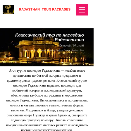
Классический тур по наследию
Раджастхана
(06 ночей / 07 дней)
Направления: Дели – Джайпур – Джодхпур – Удайпур – Пушкар – Джайпур – Дели.
Этот тур по наследию Раджастхана — незабываемое
путешествие по богатой истории, традициям и
архитектурным чудесам региона. Классический тур по
наследию Раджастхана идеально подходит для
любителей истории и исследователей культуры,
обеспечивая глубокое погружение в королевское
наследие Раджастхана. Вы остановитесь в исторических
отелях и хавели, посетите величественные форты,
такие как Мехрангарх и Амер, увидите духовное
очарование озера Пушкар и храма Брахмы, совершите
лодочную прогулку по озеру Пичола, совершите
покупки на оживленных местных рынках и насладитесь
настоящей раджастханской кухней.