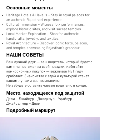
​Основные моменты
Heritage Hotels & Havelis – Stay in royal palaces for
an authentic Rajasthani experience.
Cultural Immersion – Witness folk performances,
explore historic sites, and visit sacred temples.
Local Market Exploration – Shop for authentic
handicrafts, jewelry, and textiles.
Royal Architecture – Discover iconic forts, palaces,
and temples showcasing Rajasthan’s grandeur.
НАШИ СОВЕТЫ
Ваш лучший друг — ваш водитель, который будет с
вами на протяжении всей поездки, избегайте
комиссионных покупок — вежливое НЕТ гиду
сработает. Знакомство с едой и культурой станет
вашим лучшим воспоминанием.
Не забудьте оставить чаевые водителю в конце.
​Место, находящееся под защитой
Дели – Джайпур – Джодхпур – Удайпур –
Джайсалмер – Дели
Подробный маршрут