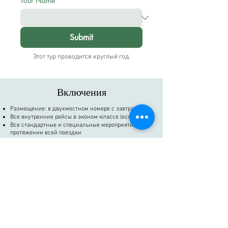
Tour Name
*
Submit
Этот тур проводится круглый год.
​Включения
Размещение: в двухместном номере с завтраком
Все внутренние рейсы в эконом-классе (если есть)
Все стандартные и специальные мероприятия на
протяжении всей поездки
Все трансферы из аэропорта и отеля
Кондиционер с водителем на протяжении всего
тура.
Гибкие экскурсии с англоговорящим гидом.
Все входные билеты и мероприятия во время тура.
Координатор поездки: круглосуточная точка
контакта, поддерживающая вас во время поездки.
Все сборы за дорожные сборы, парковку, топливо и
водителей.
Все применимые налоги на отели и транспорт.