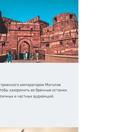
строенного императором Моголов
тобы захоронить ее бренные останки.
бличных и частных аудиенций.