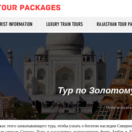
URIST INFORMATION
LUXURY TRAIN TOURS
RAJASTHAN TOUR P
​Тур по Золотом
​Пункты назна
ках этого захватывающего тура, чтобы узнать о богатом наследии Севе
ным улицам Старого Дели и насладитесь великолепием форта Амбер в 