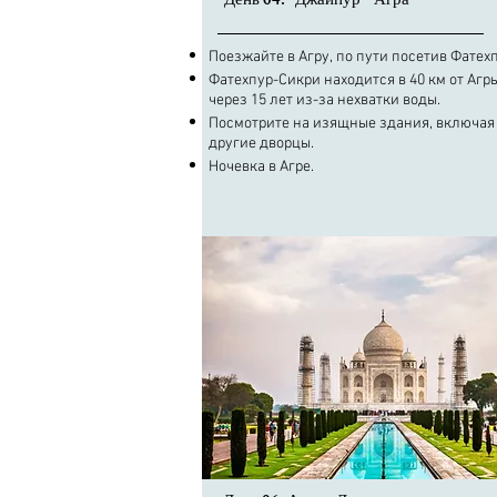
День 04:- Джайпур - Агра
​Поезжайте в Агру, по пути посетив Фатех
Фатехпур-Сикри находится в 40 км от Агр
через 15 лет из-за нехватки воды.
Посмотрите на изящные здания, включая
другие дворцы.
Ночевка в Агре.