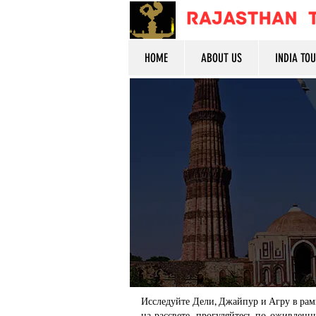
HOME
ABOUT US
INDIA TO
Исследуйте Дели, Джайпур и Агру в рам
на рассвете, прогуляйтесь по оживлен