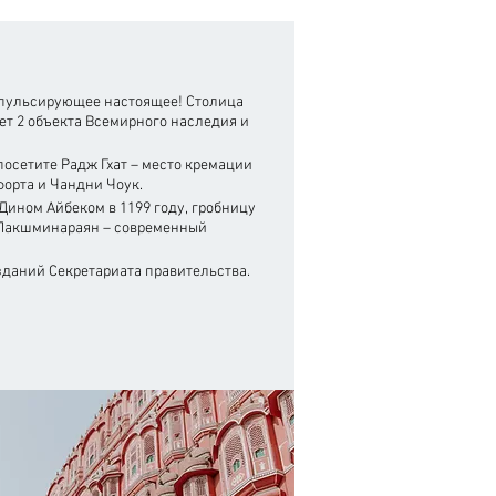
 пульсирующее настоящее! Столица
ет 2 объекта Всемирного наследия и
посетите Радж Гхат – место кремации
орта и Чандни Чоук.
Дином Айбеком в 1199 году, гробницу
м Лакшминараян – современный
зданий Секретариата правительства.