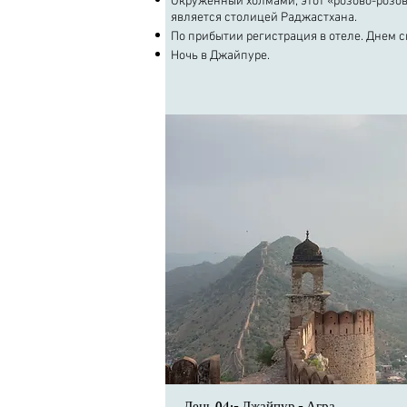
Окруженный холмами, этот «розово-розов
является столицей Раджастхана.
По прибытии регистрация в отеле. Днем с
Ночь в Джайпуре.