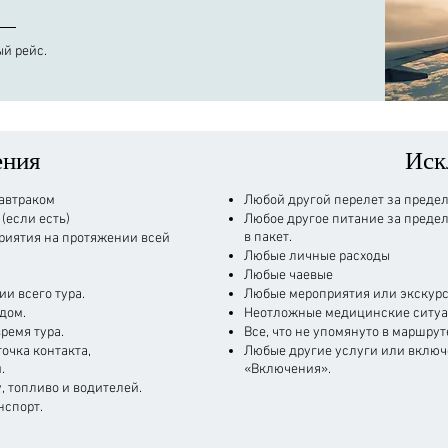
ый рейс.
ения
​Ис
завтраком
​Любой другой перелет за преде
(если есть)
Любое другое питание за преде
в пакет.
риятия на протяжении всей
Любые личные расходы
Любые чаевые
и всего тура.
Любые мероприятия или экскурс
дом.
Неотложные медицинские ситуац
ремя тура.
Все, что не упомянуто в маршрут
очка контакта,
Любые другие услуги или включе
.
«Включения».
, топливо и водителей.
нспорт.