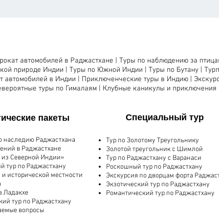
рокат автомобилей в Раджастхане |
Туры по наблюдению за птица
икой природе Индии |
Туры по Южной Индии |
Туры по Бутану |
Тур
т автомобилей в Индии |
Приключенческие туры в Индию |
Экскур
евероятные туры по Гималаям
|
Клубные каникулы и приключения
Специальный тур
тические пакеты
по наследию Раджастхана
Тур по Золотому Треугольнику
ений в Раджастхане
Золотой треугольник с Шимлой
 из Северной Индии»
Тур по Раджастхану с Варанаси
й тур по Раджастхану
Роскошный тур по Раджастхану
й и исторической местности
Экскурсия по дворцам форта Раджас
а
Экзотический тур по Раджастхану
в Ладакхе
Романтический тур по Раджастхану
ий тур по Раджастхану
аемые вопросы