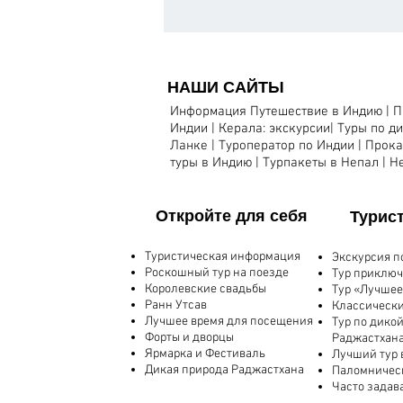
НАШИ САЙТЫ
Информация Путешествие в Индию
|
П
Индии
|
Керала: экскурсии
|
Туры по д
Ланке
|
Туроператор по Индии |
Прока
туры в Индию
|
Турпакеты в Непал
|
Н
​Откройте для себя
​Турис
Туристическая информация
​Экскурсия 
Роскошный тур на поезде
Тур приключ
Королевские свадьбы
Тур «Лучшее
Ранн Утсав
Классически
Лучшее время для посещения
Тур по дико
Форты и дворцы
Раджастхан
Ярмарка и Фестиваль
Лучший тур 
Дикая природа Раджастхана
Паломническ
Часто задав