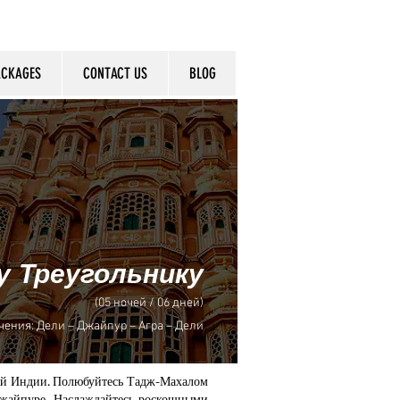
ACKAGES
CONTACT US
BLOG
у Треугольнику
(05 ночей / 06 дней)
чения: Дели – Джайпур – Агра – Дели
рной Индии. Полюбуйтесь Тадж-Махалом
Джайпуре. Наслаждайтесь роскошными