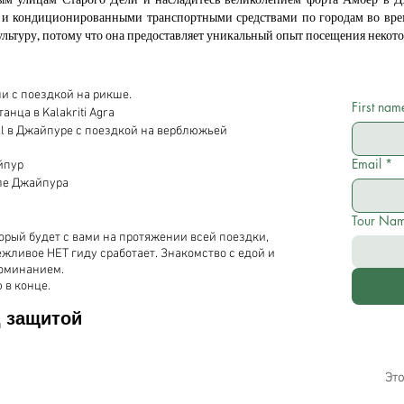
и кондиционированными транспортными средствами по городам во врем
культуру, потому что она предоставляет уникальный опыт посещения некот
и с поездкой на рикше.
First nam
нца в Kalakriti Agra
ll в Джайпуре с поездкой на верблюжьей
Email
*
йпур
еле Джайпура
Tour Na
орый будет с вами на протяжении всей поездки,
жливое НЕТ гиду сработает. Знакомство с едой и
поминанием.
 в конце.
д защитой
Это