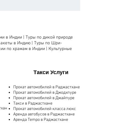
ми в Индии
|
Туры по дикой природе
пакеты в Индию |
Туры по Шри-
сии по храмам в Индии
|
Культурные
​Такси Услуги
Прокат автомобилей в Раджастхане
Прокат автомобилей в Джодхпуре
Прокат автомобилей в Джайпуре
Такси в Раджастхане
тхан
Прокат автомобилей класса люкс
Аренда автобусов в Раджастхане
Аренда Tempo в Раджастхане