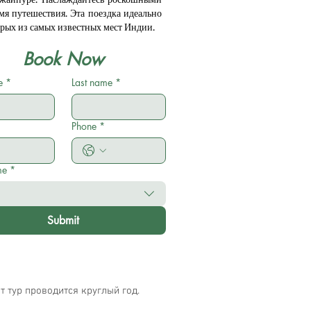
я путешествия. Эта поездка идеально
орых из самых известных мест Индии.
Book Now
e
*
Last name
*
Phone
*
me
*
Submit
т тур проводится круглый год.