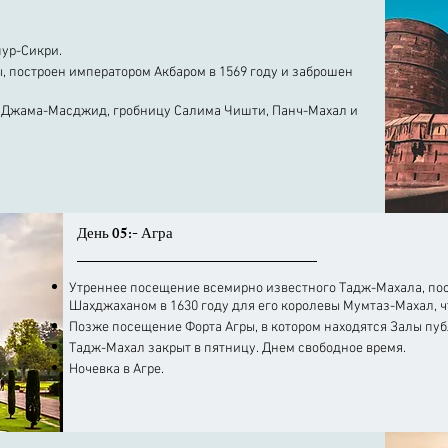
пур-Сикри.
ы, построен императором Акбаром в 1569 году и заброшен
 Джама-Масджид, гробницу Салима Чишти, Панч-Махал и
День 05:- Агра
Утреннее посещение всемирно известного Тадж-Махала, по
Шахджаханом в 1630 году для его королевы Мумтаз-Махал, ч
Позже посещение Форта Агры, в котором находятся Залы пу
Тадж-Махал закрыт в пятницу. Днем свободное время.
Ночевка в Агре.