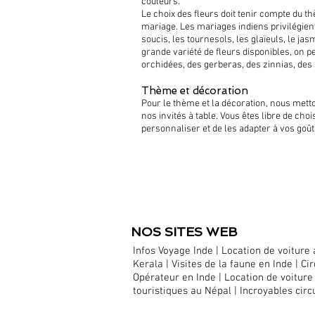
couleurs.
Le choix des fleurs doit tenir compte du th
mariage. Les mariages indiens privilégien
soucis, les tournesols, les glaïeuls, le ja
grande variété de fleurs disponibles, on p
orchidées, des gerberas, des zinnias, des l
Thème et décoration
Pour le thème et la décoration, nous metto
nos invités à table. Vous êtes libre de cho
personnaliser et de les adapter à vos goût
​NOS SITES WEB
Infos Voyage Inde
|
Location de voiture 
Kerala
|
Visites de la faune en Inde |
Cir
Opérateur en Inde |
Location de voiture
touristiques au Népal
|
Incroyables circ