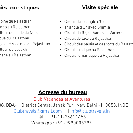
Visite spéciale
its touristiques
moine du Rajasthan
Circuit du Triangle d'Or
ures au Rajasthan
Triangle d'Or avec Shimla
lleur de l'Inde du Nord
Circuit du Rajasthan avec Varanasi
ique du Rajasthan
Circuit de luxe au Rajasthan
ge et Historique du Rajasthan
Circuit des palais et des forts du Rajas
illeur du Ladakh
Circuit exotique au Rajasthan
inage au Rajasthan
Circuit romantique au Rajasthan
Adresse du bureau
Club Vacances et Aventures
8, DDA-1, District Centre, Janak Puri, New Delhi -110058, INDE
Clubtravels@gmail.com
|
info@clubtravels.in
Tél. : +91-11-25611456
Whatsapp :
+91-9990006294