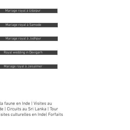
Mariage royal à Udaipur
Mariage royal à Samode
Mariage royal à Jodhpur
Royal wedding in Devigarh
Mariage royal à Jaisalmer
 la faune en Inde
|
Visites au
de
|
Circuits au Sri Lanka
|
Tour
isites culturelles en Inde
|
Forfaits