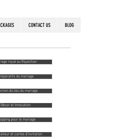
ACKAGES
CONTACT US
BLOG
iage royal au Rajasthan
réparatifs du mariage
ction du lieu du mariage
Décor et Innovation
opping pour le mariage
aiteur et cartes d'invitation