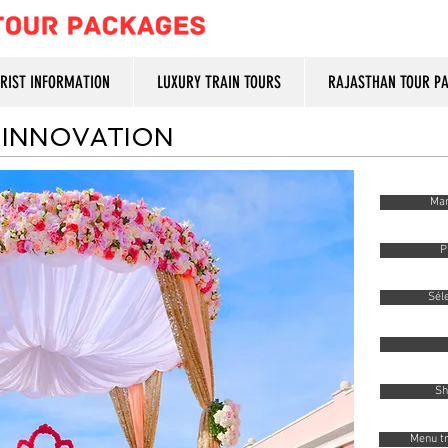
URIST INFORMATION
LUXURY TRAIN TOURS
RAJASTHAN TOUR P
 INNOVATION
Mar
P
Séle
Sh
Menu tr