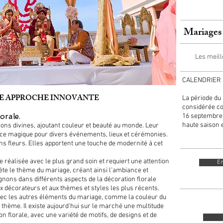
Mariages 
Les meill
CALENDRIER 
E APPROCHE INNOVANTE
La période du
considérée co
orale.
16 septembre 
haute saison 
tions divines, ajoutant couleur et beauté au monde. Leur
ce magique pour divers événements, lieux et cérémonies.
s fleurs. Elles apportent une touche de modernité à cet
e réalisée avec le plus grand soin et requiert une attention
En
eflète le thème du mariage, créant ainsi l'ambiance et
nons dans différents aspects de la décoration florale
ux décorateurs et aux thèmes et styles les plus récents.
avec les autres éléments du mariage, comme la couleur du
le thème. Il existe aujourd'hui sur le marché une multitude
on florale, avec une variété de motifs, de designs et de